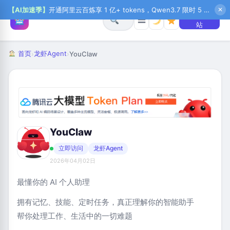
【AI加速季】
开通阿里云百炼享 1 亿+ tokens，Qwen3.7 限时 5 折起，秒悟新注送 1 万积分，加入 OPC 赢百万助力金，QoderWork CN 首月 0 元
✕
+ 提交网
☰
站
首页
龙虾Agent
›
›
YouClaw
YouClaw
立即访问
龙虾Agent
2026年04月02日
最懂你的 AI 个人助理
拥有记忆、技能、定时任务，真正理解你的智能助手
帮你处理工作、生活中的一切难题