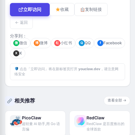
立即访问
收藏
复制链接
← 返回
分享到：
微信
微博
小红书
QQ
Facebook
微
博
红
Q
f
X
X
点击「立即访问」将在新标签页打开
youclaw.dev
，请注意网
络安全
相关推荐
查看全部 →
PicoClaw
RedClaw
超轻量 AI 助手,用 Go 语
RedClaw 是百度推出的
言编
全球首款