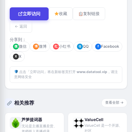
立即访问
收藏
复制链接
← 返回
分享到：
微信
微博
小红书
QQ
Facebook
微
博
红
Q
f
X
X
点击「立即访问」将在新标签页打开
www.datatool.vip
，请注
意网络安全
相关推荐
查看全部 →
芦笋提词器
ValueCell
ValueCell 是一个开源、
无论是主播直播卖货、
社区
老师线上直播或录