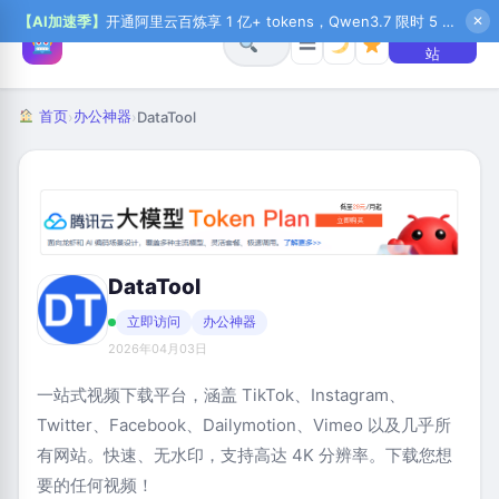
【AI加速季】
开通阿里云百炼享 1 亿+ tokens，Qwen3.7 限时 5 折起，秒悟新注送 1 万积分，加入 OPC 赢百万助力金，QoderWork CN 首月 0 元
✕
+ 提交网
☰
站
首页
办公神器
›
›
DataTool
DataTool
立即访问
办公神器
2026年04月03日
一站式视频下载平台，涵盖 TikTok、Instagram、
Twitter、Facebook、Dailymotion、Vimeo 以及几乎所
有网站。快速、无水印，支持高达 4K 分辨率。下载您想
要的任何视频！