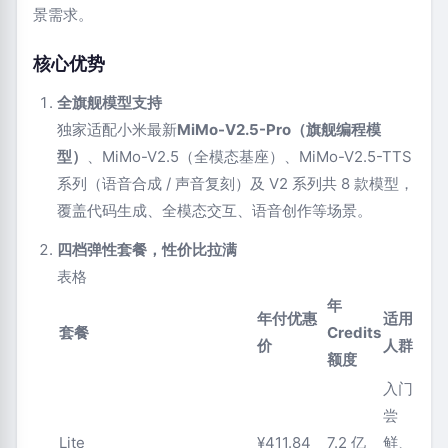
景需求。
核心优势
全旗舰模型支持
独家适配小米最新
MiMo-V2.5-Pro（旗舰编程模
型）
、MiMo-V2.5（全模态基座）、MiMo-V2.5-TTS
系列（语音合成 / 声音复刻）及 V2 系列共 8 款模型，
覆盖代码生成、全模态交互、语音创作等场景。
四档弹性套餐，性价比拉满
表格
年
年付优惠
适用
套餐
Credits
价
人群
额度
入门
尝
Lite
¥411.84
7.2 亿
鲜、