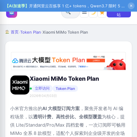
【AI加速季】
开通阿里云百炼享 1 亿+ tokens，Qwen3.7 限时 5 折起，秒悟新注送 1 万积分，加入 OPC 赢百万助力金，QoderWork CN 首月 0 元
✕
+ 提交网
☰
站
首页
›
Token Plan
›
Xiaomi MiMo Token Plan
Xiaomi MiMo Token Plan
立即访问
Token Plan
2026年04月03日
小米官方推出的
AI 大模型订阅方案
，聚焦开发者与 AI 编
程场景，以
透明计费、高性价比、全模型覆盖
为核心，提
供 Lite/Standard/Pro/Max 四档套餐，一次订阅即可畅用
MiMo 全系 8 款模型，适配个人探索到企业级开发的全场