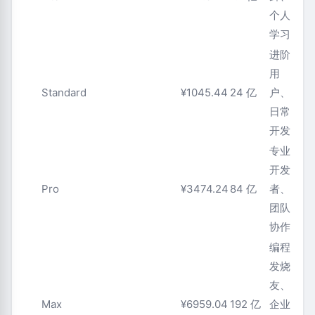
个人
学习
进阶
用
Standard
¥1045.44
24 亿
户、
日常
开发
专业
开发
Pro
¥3474.24
84 亿
者、
团队
协作
编程
发烧
友、
Max
¥6959.04
192 亿
企业