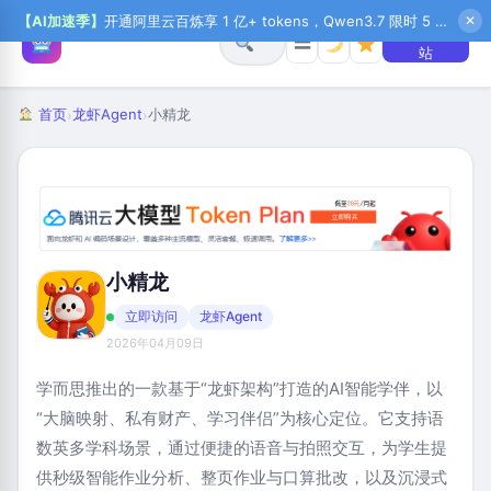
【AI加速季】
开通阿里云百炼享 1 亿+ tokens，Qwen3.7 限时 5 折起，秒悟新注送 1 万积分，加入 OPC 赢百万助力金，QoderWork CN 首月 0 元
✕
+ 提交网
☰
站
首页
龙虾Agent
小精龙
›
›
小精龙
立即访问
龙虾Agent
2026年04月09日
学而思推出的一款基于“龙虾架构”打造的AI智能学伴，以
“大脑映射、私有财产、学习伴侣”为核心定位。它支持语
数英多学科场景，通过便捷的语音与拍照交互，为学生提
供秒级智能作业分析、整页作业与口算批改，以及沉浸式