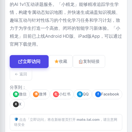
的AI 1v1互动讲题服务。「小精龙」能够精准追踪学生学
情，构建专属动态知识地图，并快速生成涵盖知识视频、
趣味互动与针对性练习的个性化学习任务和学习计划，致
力于为学生打造一个高效、闭环的智能学习新体验。「小
精龙」目前已上线Android HD版、iPad版App，可以通过
官网下载使用。
立即访问
收藏
复制链接
← 返回
分享到：
微信
微博
小红书
QQ
Facebook
微
博
红
Q
f
X
X
点击「立即访问」将在新标签页打开
mate.tal.com
，请注意网
络安全