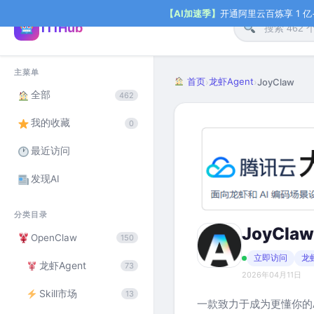
【AI加速季】
开通阿里云百炼享 1 亿+ 
111Hub
主菜单
首页
龙虾Agent
›
›
JoyClaw
全部
462
我的收藏
0
最近访问
发现AI
分类目录
JoyClaw
OpenClaw
150
立即访问
龙虾
龙虾Agent
73
2026年04月11日
Skill市场
13
一款致力于成为更懂你的A