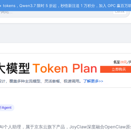
tokens，Qwen3.7 限时 5 折起，秒悟新注送 1 万积分，加入 OPC 赢百万助力
Ctrl+K
Agent
I个人助理，属于京东云旗下产品，JoyClaw深度融合OpenCla