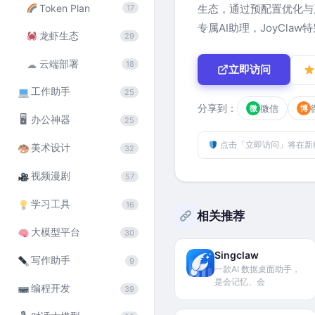
Token Plan
生态，通过预配置优化与
17
专属AI助理，JoyCla
龙虾生态
29
云端部署
☁
18
立即访问
工作助手
25
分享到：
微信
微
博
🖥
办公神器
25
点击「立即访问」将在新
美术设计
32
视频漫剧
57
学习工具
16
相关推荐
大模型平台
30
Singclaw
写作助手
9
一款AI 数据桌面助手，
是会记忆、会
编程开发
39