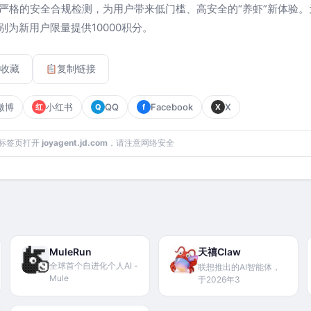
严格的安全合规检测，为用户带来低门槛、高安全的“养虾”新体验
w特别为新用户限量提供10000积分。
收藏
复制链接
微博
小红书
QQ
Facebook
X
红
Q
f
X
标签页打开
joyagent.jd.com
，请注意网络安全
MuleRun
天禧Claw
全球首个自进化个人AI -
联想推出的AI智能体，
Mule
于2026年3