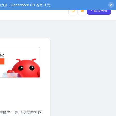
金，QoderWork CN 首月 0 元
✕
+ 提交网站
w原生能力与蓬勃发展的社区