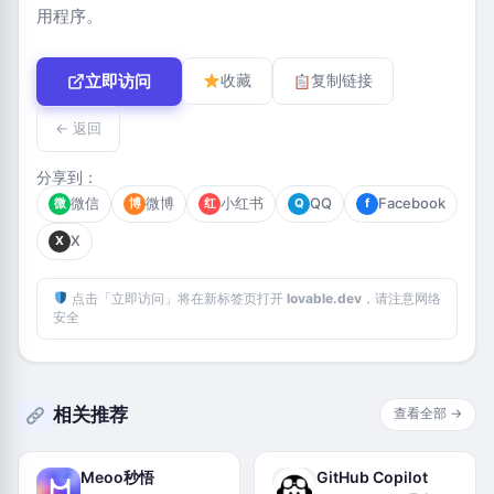
用程序。
立即访问
收藏
复制链接
← 返回
分享到：
微信
微博
小红书
QQ
Facebook
微
博
红
Q
f
X
X
点击「立即访问」将在新标签页打开
lovable.dev
，请注意网络
安全
相关推荐
查看全部 →
Meoo秒悟
GitHub Copilot