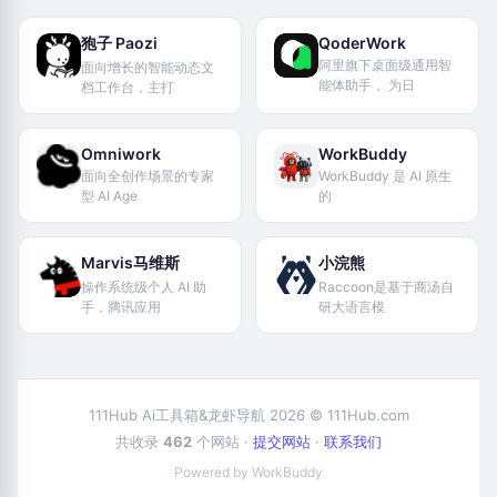
狍子 Paozi
QoderWork
阿里旗下桌面级通用智
面向增长的智能动态文
能体助手， 为日
档工作台，主打
Omniwork
WorkBuddy
面向全创作场景的专家
WorkBuddy 是 AI 原生
型 AI Age
的
Marvis马维斯
小浣熊
操作系统级个人 AI 助
Raccoon是基于商汤自
手，腾讯应用
研大语言模
111Hub Ai工具箱&龙虾导航 2026 © 111Hub.com
共收录
462
个网站 ·
提交网站
·
联系我们
Powered by WorkBuddy