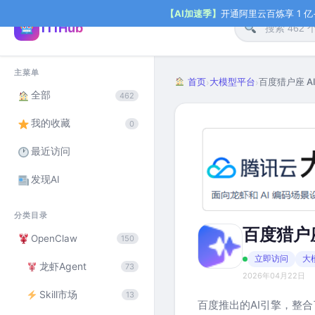
【AI加速季】
开通阿里云百炼享 1 亿+ 
111Hub
主菜单
首页
大模型平台
百度猎户座 AI
›
›
全部
462
我的收藏
0
最近访问
发现AI
分类目录
百度猎户座
OpenClaw
150
立即访问
大
龙虾Agent
73
2026年04月22日
Skill市场
13
百度
推出的AI引擎，整合