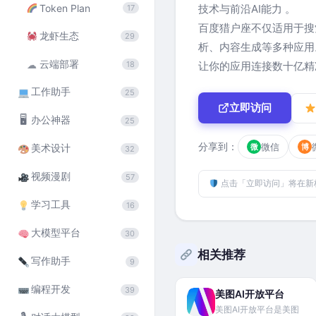
Token Plan
技术与前沿AI能力
。
17
百度猎户座不仅适用于搜
龙虾生态
29
析、内容生成等多种应用
云端部署
☁
18
让你的应用连接数十亿精
工作助手
25
立即访问
🖥
办公神器
25
分享到：
微信
微
博
美术设计
32
视频漫剧
57
点击「立即访问」将在新
学习工具
16
大模型平台
30
相关推荐
写作助手
9
编程开发
39
美图AI开放平台
美图AI开放平台是美图