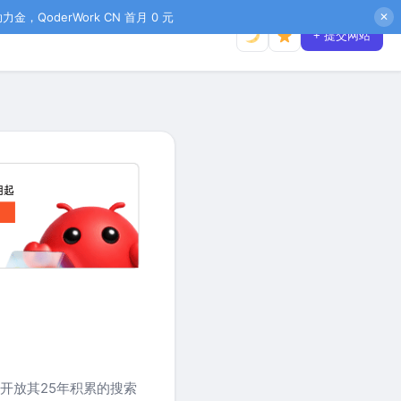
金，QoderWork CN 首月 0 元
✕
+ 提交网站
外开放其25年积累的搜索