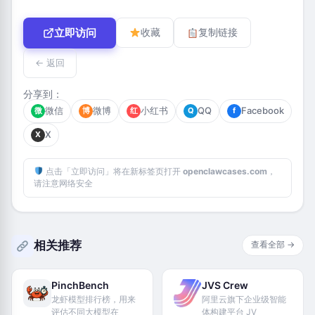
立即访问
收藏
复制链接
← 返回
分享到：
微信
微博
小红书
QQ
Facebook
微
博
红
Q
f
X
X
点击「立即访问」将在新标签页打开
openclawcases.com
，
请注意网络安全
相关推荐
查看全部 →
PinchBench
JVS Crew
龙虾模型排行榜，用来
阿里云旗下企业级智能
评估不同大模型在
体构建平台 JV