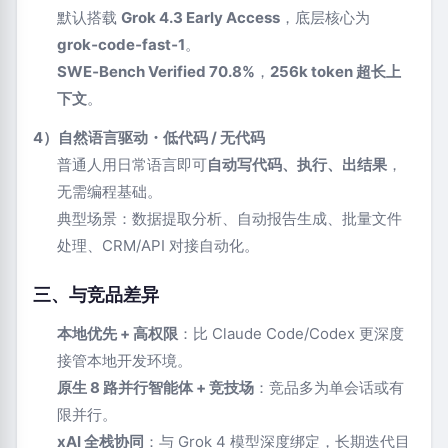
默认搭载
Grok 4.3 Early Access
，底层核心为
grok‑code‑fast‑1
。
SWE‑Bench Verified 70.8%
，
256k token 超长上
下文
。
4）自然语言驱动・低代码 / 无代码
普通人用日常语言即可
自动写代码、执行、出结果
，
无需编程基础。
典型场景：数据提取分析、自动报告生成、批量文件
处理、CRM/API 对接自动化。
三、与竞品差异
本地优先 + 高权限
：比 Claude Code/Codex 更深度
接管本地开发环境。
原生 8 路并行智能体 + 竞技场
：竞品多为单会话或有
限并行。
xAI 全栈协同
：与 Grok 4 模型深度绑定，长期迭代目