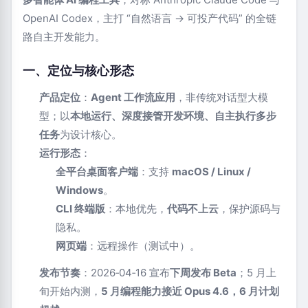
OpenAI Codex，主打 “自然语言 → 可投产代码” 的全链
路自主开发能力。
一、定位与核心形态
产品定位
：
Agent 工作流应用
，非传统对话型大模
型；以
本地运行、深度接管开发环境、自主执行多步
任务
为设计核心。
运行形态
：
全平台桌面客户端
：支持
macOS / Linux /
Windows
。
CLI 终端版
：本地优先，
代码不上云
，保护源码与
隐私。
网页端
：远程操作（测试中）。
发布节奏
：2026‑04‑16 宣布
下周发布 Beta
；5 月上
旬开始内测，
5 月编程能力接近 Opus 4.6，6 月计划