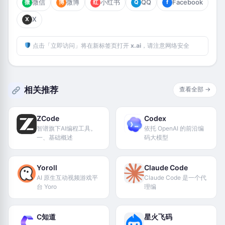
微信
微博
小红书
QQ
Facebook
微
博
红
Q
f
X
X
点击「立即访问」将在新标签页打开
x.ai
，请注意网络安全
相关推荐
查看全部 →
ZCode
Codex
智谱旗下AI编程工具。
依托 OpenAI 的前沿编
一、基础概述
码大模型
Yoroll
Claude Code
AI 原生互动视频游戏平
Claude Code 是一个代
台 Yoro
理编
C知道
星火飞码