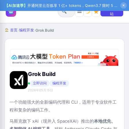
【AI加速季】
开通阿里云百炼享 1 亿+ tokens，Qwen3.7 限时 5 折起，秒悟新注送 1 万积分，加入 OPC 赢百万助力金，QoderWork CN 首月 0 元
✕
+ 提交网
☰
站
首页
编程开发
›
›
Grok Build
Grok Build
立即访问
编程开发
2026年05月15日
一个功能强大的全新编码代理和 CLI，适用于专业软件工
程和复杂的编码工作。
马斯克旗下 xAI（现并入 SpaceXAI）推出的
本地优先、
多智能体 AI 编程工具
，对标 Anthropic Claude Code 与