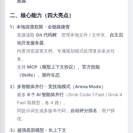
超越
。
二、核心能力（四大亮点）
1）本地深度权限・全链路接管
直接读取
Git 代码树
、管理本地文件 / 文件夹、
自主启
动开发服务器
。
内置浏览器查文档、专属规划模式处理复杂多步任
务。
支持
MCP（模型上下文协议）、官方技能
（Skills）、插件生态
。
2）多智能体并行・竞技场模式（Arena Mode）
最多
8 个 AI 智能体并行
（Grok Code 1 Fast / Grok 4
Fast 双模型，各 4 路）。
同提示词生成多版本代码，
自动评分排名
，用户择
优。
3）超强底层模型・长上下文