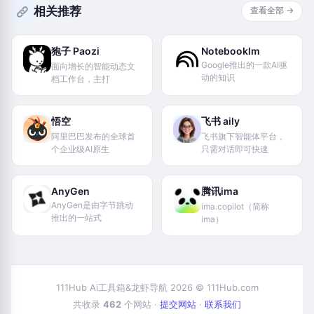
相关推荐
查看全部 →
狍子 Paozi
Notebooklm
Google推出的一款AI驱
面向增长的智能动态文
动的知识
档工作台，主打
悟空
飞书 aily
阿里巴巴发布的全球首
飞书旗下智能体平台，
个企业级AI原生
只需对话即可快速
AnyGen
腾讯ima
AnyGen是由字节跳动
ima.copilot（简称
推出的一站式
ima）
111Hub Ai工具箱&龙虾导航 2026 © 111Hub.com
共收录
462
个网站 ·
提交网站
·
联系我们