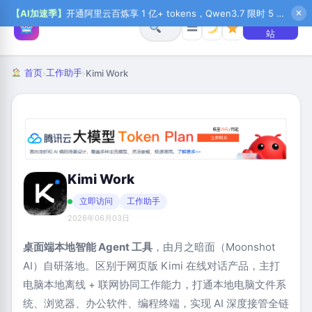
【AI加速季】
开通阿里云百炼享 1 亿+ tokens，Qwen3.7 限时 5 折起，秒悟新注送 1 万积分，加入 OPC 赢百万助力金，QoderWork CN 首月 0 元
✕
+ 提交网
☰
站
首页
工作助手
›
›
Kimi Work
Kimi Work
立即访问
工作助手
2026年06月03日
桌面端本地智能 Agent 工具
，由月之暗面（Moonshot
AI）自研落地。区别于网页版 Kimi 在线对话产品，主打
电脑本地离线 + 联网协同工作能力，打通本地电脑文件系
统、浏览器、办公软件、编程终端，实现 AI 深度接管全链