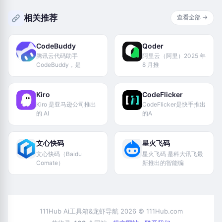
相关推荐
查看全部 →
CodeBuddy
Qoder
腾讯云代码助手
阿里云（阿里）2025 年
CodeBuddy，是
8 月推
Kiro
CodeFlicker
Kiro 是亚马逊公司推出
CodeFlicker是快手推出
的 AI
的A
文心快码
星火飞码
文心快码（Baidu
星火飞码 是科大讯飞最
Comate）
新推出的智能编
111Hub Ai工具箱&龙虾导航 2026 © 111Hub.com