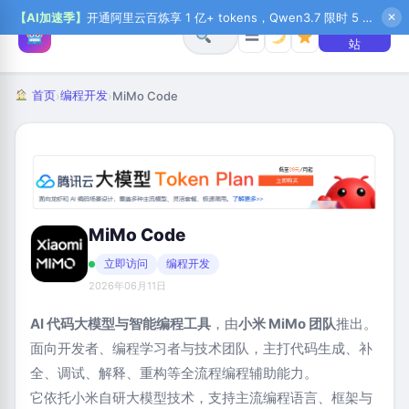
【AI加速季】
开通阿里云百炼享 1 亿+ tokens，Qwen3.7 限时 5 折起，秒悟新注送 1 万积分，加入 OPC 赢百万助力金，QoderWork CN 首月 0 元
✕
+ 提交网
☰
站
首页
编程开发
›
›
MiMo Code
MiMo Code
立即访问
编程开发
2026年06月11日
AI 代码大模型与智能编程工具
，由
小米 MiMo 团队
推出。
面向开发者、编程学习者与技术团队，主打代码生成、补
全、调试、解释、重构等全流程编程辅助能力。
它依托小米自研大模型技术，支持主流编程语言、框架与