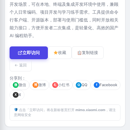
开发场景，可在本地、终端及集成开发环境中使用，兼顾
个人日常编码、项目开发与学习练手需求。工具提供命令
行客户端、开源版本，部署与使用门槛低，同时开放相关
能力接口，方便开发者二次集成，是轻量化、高效的国产
AI 编程助手。
立即访问
收藏
复制链接
← 返回
分享到：
微信
微博
小红书
QQ
Facebook
微
博
红
Q
f
X
X
点击「立即访问」将在新标签页打开
mimo.xiaomi.com
，请注
意网络安全