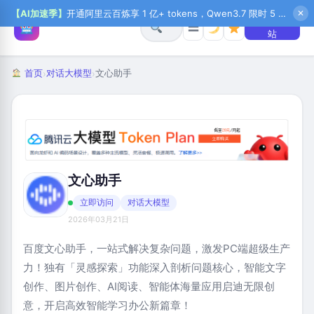
【AI加速季】
开通阿里云百炼享 1 亿+ tokens，Qwen3.7 限时 5 折起，秒悟新注送 1 万积分，加入 OPC 赢百万助力金，QoderWork CN 首月 0 元
✕
+ 提交网
☰
站
首页
对话大模型
文心助手
›
›
文心助手
立即访问
对话大模型
2026年03月21日
百度文心助手，一站式解决复杂问题，激发PC端超级生产
力！独有「灵感探索」功能深入剖析问题核心，智能文字
创作、图片创作、AI阅读、智能体海量应用启迪无限创
意，开启高效智能学习办公新篇章！