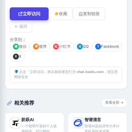
立即访问
收藏
复制链接
← 返回
分享到：
微信
微博
小红书
QQ
Facebook
微
博
红
Q
f
X
X
点击「立即访问」将在新标签页打开
chat.baidu.com
，请注意
网络安全
相关推荐
查看全部 →
阶跃AI
智谱清言
一个聪明可靠的个人效
智谱AI是由清华大学计
率助手，可以帮你
算机系技术成果