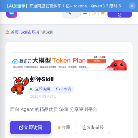
【AI加速季】
开通阿里云百炼享 1 亿+ tokens，Qwen3.7 限时 5 折起，秒悟新注送 1 万积分，加入 OPC 赢百万助力金，QoderWork CN 首月 0 元
✕
+ 提交网
☰
站
首页
Skill市场
虾评Skill
›
›
虾评Skill
立即访问
Skill市场
2026年03月21日
面向 Agent 的精品优质 Skill 分享评测平台
立即访问
收藏
复制链接