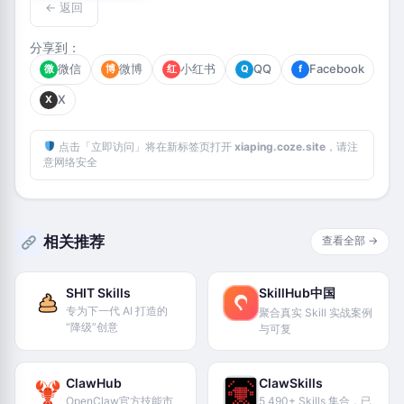
← 返回
分享到：
微信
微博
小红书
QQ
Facebook
微
博
红
Q
f
X
X
点击「立即访问」将在新标签页打开
xiaping.coze.site
，请注
意网络安全
相关推荐
查看全部 →
SHIT Skills
SkillHub中国
专为下一代 AI 打造的
聚合真实 Skill 实战案例
“降级”创意
与可复
ClawHub
ClawSkills
OpenClaw官方技能市
5,490+ Skills 集合，已