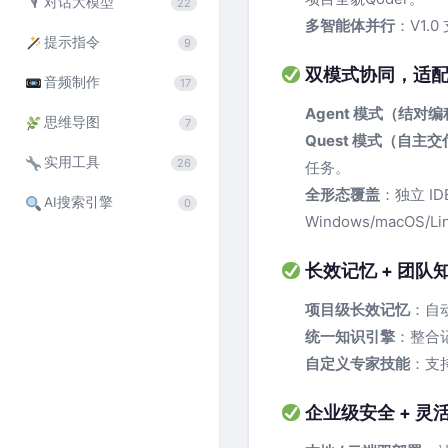
🎙
对话大模型
22
多智能体并行
：V1.0
提示指令
9
双模式协同，适配
音频制作
17
Agent 模式（结对
思维导图
7
Quest 模式（自主
实用工具
26
任务。
全形态覆盖
：独立 ID
AI搜索引擎
0
Windows/macOS/Li
长效记忆 + 团队
项目级长效记忆
：自
统一知识引擎
：整合
自定义专家技能
：支
企业级安全 + 灵