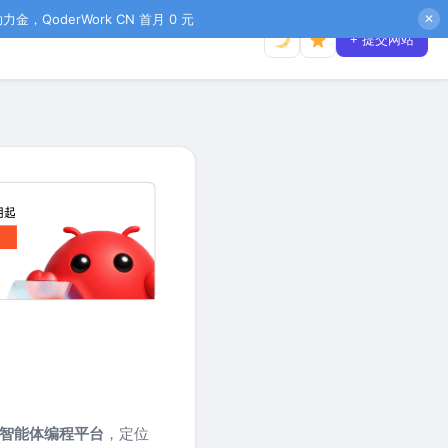
金，QoderWork CN 首月 0 元
✕
+ 提交网站
c 智能体编程平台
，定位