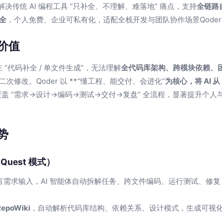
决传统 AI 编程工具 “只补全、不理解、难落地” 痛点，支持
全链路
全
，个人免费、企业可私有化，适配全栈开发与团队协作场景Qoder
价值
在 “代码补全 / 单文件生成”，无法理解
全代码库架构、跨模块依赖、
修改。Qoder 以 **“懂工程、能交付、会进化”
为核心，将 AI 从
覆盖 “需求→设计→编码→测试→交付→复盘” 全流程，显著提升个
势
uest 模式）
言需求输入，AI 智能体自动拆解任务、跨文件编码、运行测试、修复 
RepoWiki
，自动解析代码库结构、依赖关系、设计模式，生成可视化架