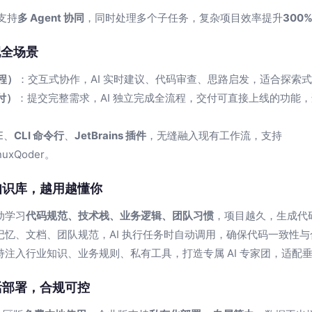
 支持
多 Agent 协同
，同时处理多个子任务，复杂项目效率提升
300
全场景
编程）
：交互式协作，AI 实时建议、代码审查、思路启发，适合探索
交付）
：提交完整需求，AI 独立完成全流程，交付可直接上线的功能
E、
CLI 命令行
、
JetBrains 插件
，无缝融入现有工作流，支持
nuxQoder。
知识库，越用越懂你
动学习
代码规范、技术栈、业务逻辑、团队习惯
，项目越久，生成代
记忆、文档、团队规范，AI 执行任务时自动调用，确保代码一致性与
持注入行业知识、业务规则、私有工具，打造专属 AI 专家团，适配
活部署，合规可控