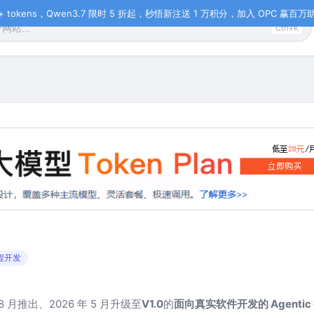
tokens，Qwen3.7 限时 5 折起，秒悟新注送 1 万积分，加入 OPC 赢百万助力
Ctrl+K
程开发
8 月推出、2026 年 5 月升级至
V1.0
的
面向真实软件开发的 Agenti