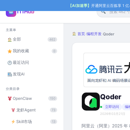
【AI加速季】
开通阿里云百炼享 1 亿+ 
111Hub
主菜单
首页
编程开发
›
›
Qoder
全部
462
我的收藏
0
最近访问
发现AI
分类目录
Qoder
OpenClaw
150
立即访问
编
龙虾Agent
73
2026年03月21日
Skill市场
13
阿里云（阿里）2025 年 