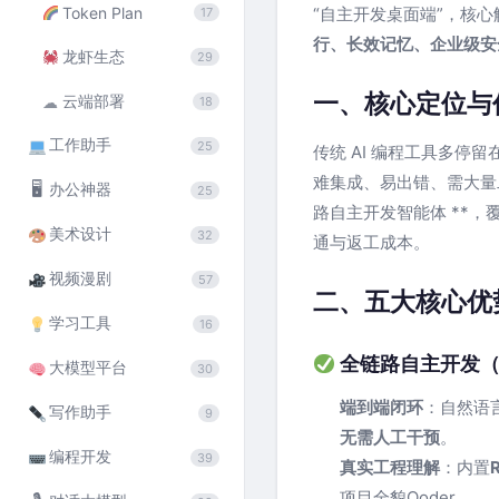
Token Plan
“自主开发桌面端”，核心解
17
行、长效记忆、企业级安
龙虾生态
29
一、核心定位与
云端部署
☁
18
工作助手
25
传统 AI 编程工具多停留
难集成、易出错、需大量二次
🖥
办公神器
25
路自主开发智能体 **，
美术设计
32
通与返工成本。
视频漫剧
57
二、五大核心优
学习工具
16
全链路自主开发（Q
大模型平台
30
端到端闭环
：自然语
写作助手
9
无需人工干预
。
编程开发
39
真实工程理解
：内置
项目全貌Qoder。