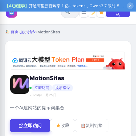
【AI加速季】
开通阿里云百炼享 1 亿+ tokens，Qwen3.7 限时 5 折起，秒悟新注送 1 万积分，加入 OPC 赢百万助力金，QoderWork CN 首月 0 元
✕
+ 提交网
☰
站
首页
提示指令
›
›
MotionSites
MotionSites
立即访问
提示指令
2026年03月25日
一个Ai建网站的提示词集合
立即访问
收藏
复制链接