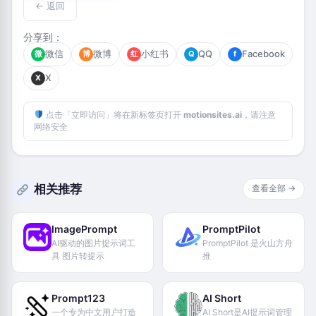
← 返回
分享到：
微信
微博
小红书
QQ
Facebook
微
博
红
Q
f
X
X
点击「立即访问」将在新标签页打开
motionsites.ai
，请注意
网络安全
相关推荐
查看全部 →
ImagePrompt
PromptPilot
AI驱动的图片提示词工
PromptPilot 是火山方舟
具 图片转提示
推
Prompt123
AI Short
一个专为中文用户打造
AI Short是AI提示词管理