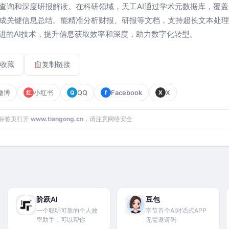
查询和深度研报解读。在科研领域，天工AI通过学术元数据库，覆
成关键信息总结。能精准分析财报、研报等文档，支持超长文本处理
先进的AI技术，提升信息获取效率和深度，助力数字化转型。
收藏
复制链接
微博
小红书
QQ
Facebook
X
红
Q
f
X
标签页打开
www.tiangong.cn
，请注意网络安全
阶跃AI
豆包
一个聪明可靠的个人效
字节首个AI对话式APP
率助手，可以帮你
无需邀请码