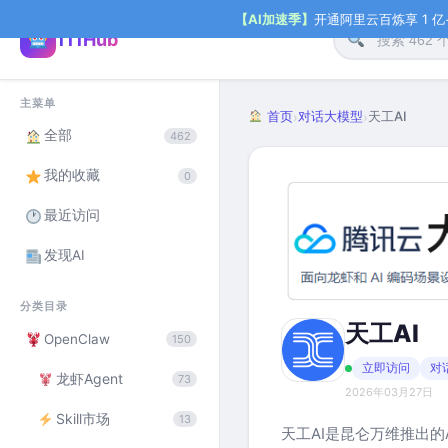
【AI加速季】
开通阿里云百炼享 1 亿+ 
111Hub
主菜单
首页
对话大模型
天工AI
›
›
全部
462
我的收藏
0
最近访问
发现AI
分类目录
天工AI
OpenClaw
150
立即访问
对
龙虾Agent
73
2026年03月27日
Skill市场
13
天工AI是昆仑万维推出