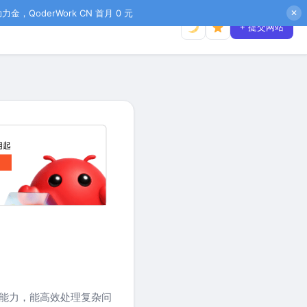
金，QoderWork CN 首月 0 元
✕
+ 提交网站
理能力，能高效处理复杂问