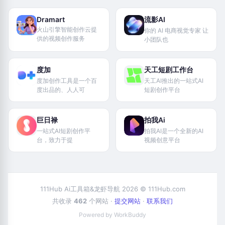
Dramart
流影AI
火山引擎智能创作云提
你的 AI 电商视觉专家 让
供的视频创作服务
小团队也
度加
天工短剧工作台
度加创作工具是一个百
天工AI推出的一站式AI
度出品的、人人可
短剧创作平台
巨日禄
拍我Ai
一站式‌AI短剧创作平
拍我AI是一个全新的AI
台‌，致力于提
视频创意平台
111Hub Ai工具箱&龙虾导航 2026 © 111Hub.com
共收录
462
个网站 ·
提交网站
·
联系我们
Powered by WorkBuddy