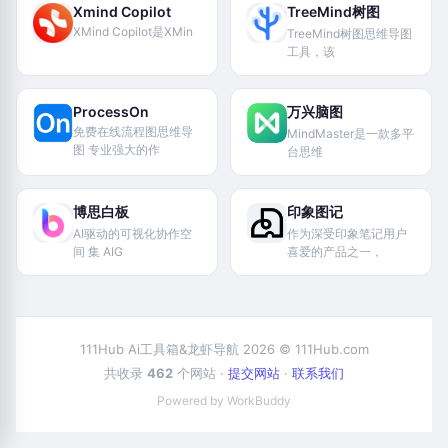
Xmind Copilot
TreeMind树图
XMind Copilot是XMin
TreeMind树图思维导图
工具，该
ProcessOn
万兴脑图
免费在线流程图思维导
MindMaster是一款多平
图 专业强大的作
台思维
博思白板
印象图记
AI驱动的可视化协作空
作为深受印象笔记用户
间 集 AIG
喜爱的产品之一，
111Hub Ai工具箱&龙虾导航 2026 © 111Hub.com
共收录
462
个网站 ·
提交网站
·
联系我们
Powered by WorkBuddy