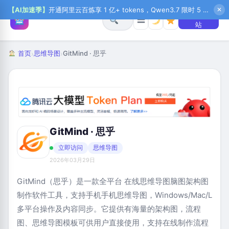
【AI加速季】
开通阿里云百炼享 1 亿+ tokens，Qwen3.7 限时 5 折起，秒悟新注送 1 万积分，加入 OPC 赢百万助力金，QoderWork CN 首月 0 元
✕
+ 提交网
☰
站
首页
思维导图
GitMind · 思乎
›
›
GitMind · 思乎
立即访问
思维导图
2026年03月29日
GitMind（思乎）是一款全平台 在线思维导图脑图架构图
制作软件工具，支持手机手机思维导图，Windows/Mac/L
多平台操作及内容同步。它提供有海量的架构图，流程
图、思维导图模板可供用户直接使用，支持在线制作流程