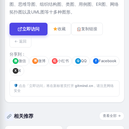
图、思维导图、组织结构图、类图、用例图、ER图、网络
拓扑图以及UML图等十多种图形。
立即访问
收藏
复制链接
← 返回
分享到：
微信
微博
小红书
QQ
Facebook
微
博
红
Q
f
X
X
点击「立即访问」将在新标签页打开
gitmind.cn
，请注意网络
安全
相关推荐
查看全部 →