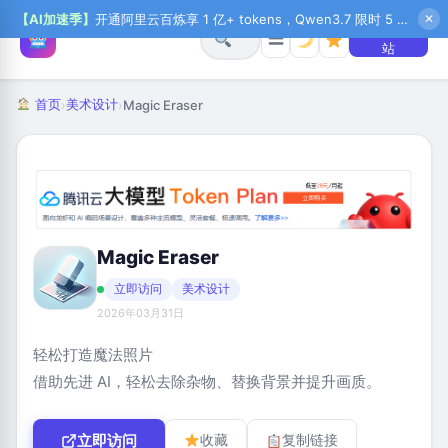
【AI加速季】
开通阿里云百炼享 1 亿+ tokens，Qwen3.7 限时 5 折起，秒悟新注送 1 万积分，加入 OPC 赢百万助力金，QoderWork CN 首月 0 元
✕
+ 提交网
☰
站
首页
美术设计
›
›
Magic Eraser
Magic Eraser
立即访问
美术设计
2026年03月31日
轻松打造魔法照片
借助先进 AI，轻松去除杂物、替换背景并提升画质。
立即访问
收藏
复制链接