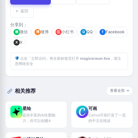
← 返回
分享到：
微信
微博
小红书
QQ
Facebook
微
博
红
Q
f
X
X
点击「立即访问」将在新标签页打开
magiceraser.live
，请注
意网络安全
相关推荐
查看全部 →
星绘
可画
提供丰富的AI生图能
Canva可画打造了一流
力，你可以创建A
的中文在线设