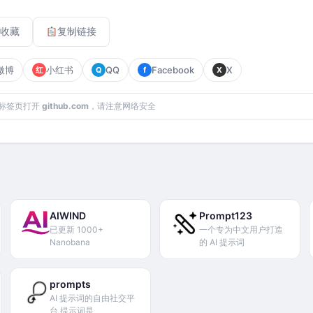
收藏
复制链接
微博
小红书
QQ
Facebook
X
红
Q
f
X
标签页打开
github.com
，请注意网络安全
AIWIND
Prompt123
已更新 1000+
一个专为中文用户打造
Nanobana
的 AI 提示词
prompts
AI 提示词的自由社交平
台 提示词是