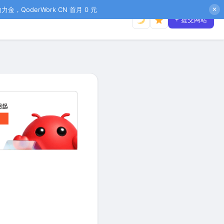
金，QoderWork CN 首月 0 元
✕
+ 提交网站