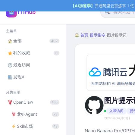
【AI加速季】
开通阿里云百炼享 1 亿+ 
111Hub
主菜单
首页
提示指令
图片提示词
›
›
全部
462
我的收藏
0
最近访问
发现AI
分类目录
图片提示
OpenClaw
150
立即访问
提
龙虾Agent
73
2026年04月01日
Skill市场
13
Nano Banana Pro/G