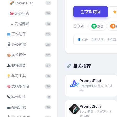
Token Plan
17
立即访问
龙虾生态
29
云端部署
☁
18
分享到：
微信
微
博
工作助手
25
点击「立即访问」将在新
🖥
办公神器
25
美术设计
32
视频漫剧
相关推荐
57
学习工具
16
PromptPilot
PromptPilot 是火山方舟
大模型平台
30
推
写作助手
9
PromptSora
编程开发
39
Sora 专属，含官方 + 社
区高质