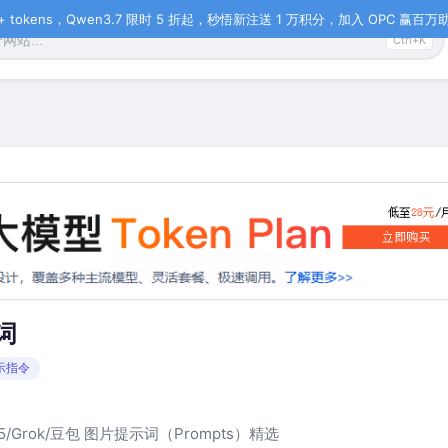
tokens，Qwen3.7 限时 5 折起，秒悟新注送 1 万积分，加入 OPC 赢百万助力
Ctrl+K
词
示指令
PT-5/Grok/豆包 图片提示词（Prompts）精选