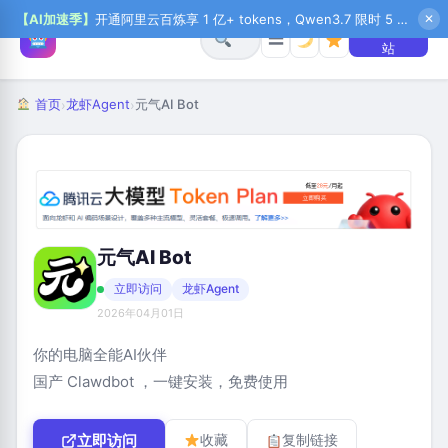
【AI加速季】
开通阿里云百炼享 1 亿+ tokens，Qwen3.7 限时 5 折起，秒悟新注送 1 万积分，加入 OPC 赢百万助力金，QoderWork CN 首月 0 元
✕
+ 提交网
☰
站
首页
龙虾Agent
元气AI Bot
›
›
元气AI Bot
立即访问
龙虾Agent
2026年04月01日
你的电脑全能AI伙伴
国产 Clawdbot ，一键安装，免费使用
立即访问
收藏
复制链接