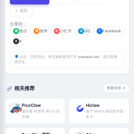
← 返回
分享到：
微信
微博
小红书
QQ
Facebook
微
博
红
Q
f
X
X
点击「立即访问」将在新标签页打开
yuanqiai.net
，请注意网
络安全
相关推荐
查看全部 →
PicoClaw
Hiclaw
超轻量 AI 助手,用 Go 语
基于 Matrix 协议的开源
言编
多 A