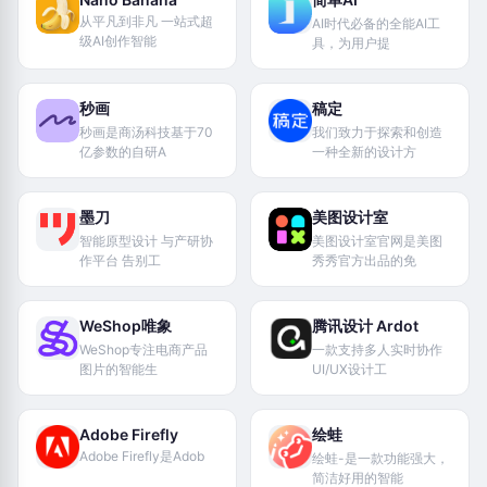
从平凡到非凡 一站式超
AI时代必备的全能AI工
级AI创作智能
具，为用户提
秒画
稿定
秒画是商汤科技基于70
我们致力于探索和创造
亿参数的自研A
一种全新的设计方
墨刀
美图设计室
智能原型设计 与产研协
美图设计室官网是美图
作平台 告别工
秀秀官方出品的免
WeShop唯象
腾讯设计 Ardot
WeShop专注电商产品
一款支持多人实时协作
图片的智能生
UI/UX设计工
Adobe Firefly
绘蛙
Adobe Firefly是Adob
绘蛙-是一款功能强大，
简洁好用的智能