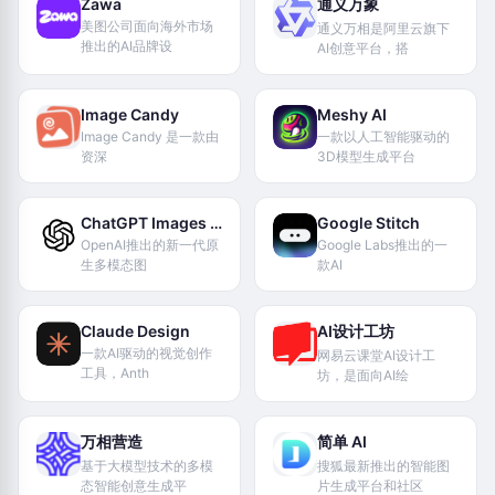
Zawa
通义万象
美图公司面向海外市场
通义万相是阿里云旗下
推出的AI品牌设
AI创意平台，搭
Image Candy
Meshy AI
Image Candy 是一款由
一款以人工智能驱动的
资深
3D模型生成平台
ChatGPT Images 2.0
Google Stitch
OpenAI推出的新一代原
Google Labs推出的一
生多模态图
款AI
Claude Design
AI设计工坊
一款AI驱动的视觉创作
网易云课堂AI设计工
工具，Anth
坊，是面向AI绘
万相营造
简单 AI
基于大模型技术的多模
搜狐最新推出的智能图
态智能创意生成平
片生成平台和社区