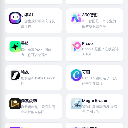
小摹AI
360智图
一键生成可编辑高保真
360智图是一个专业的
设计稿
图片版权查询平
星绘
Pixso
Pixso AI是国产在线设计
提供丰富的AI生图能
工具P
力，你可以创建A
堆友
可画
堆友是Alibaba Design
Canva可画打造了一流
打
的中文在线设
像素蛋糕
Magic Eraser
轻松打造魔法照片 借助
像素蛋糕是一款面向商
先进 AI，轻
业摄影的AI修图