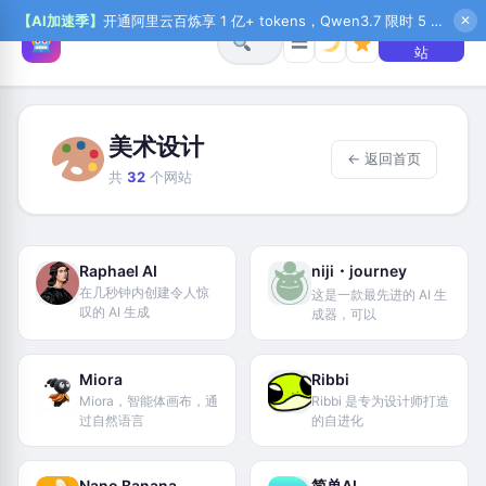
【AI加速季】
开通阿里云百炼享 1 亿+ tokens，Qwen3.7 限时 5 折起，秒悟新注送 1 万积分，加入 OPC 赢百万助力金，QoderWork CN 首月 0 元
✕
+ 提交网
☰
站
美术设计
← 返回首页
共
32
个网站
Raphael AI
niji・journey
在几秒钟内创建令人惊
这是一款最先进的 AI 生
叹的 AI 生成
成器，可以
Miora
Ribbi
Miora，智能体画布，通
Ribbi 是专为设计师打造
过自然语言
的自进化
Nano Banana
简单AI