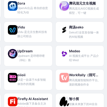
Sora
腾讯混元文生视频
OpenAi出品 将你的创意
腾讯混元AIGC视频生成
转化为动
模型，可一键
Vidu
商汤seko
Vidu 是北京生数科技有
Seko行业首发创编一体
限公司联合
的AI短视频
UpDream
Medeo
Updream 是哔哩哔哩
AI 视频生成平台 产品介
（B站）推
绍 Med
oiioii
WorkRally（我可接力）
Oi是一款基于AI多智能
腾讯视频智能制作平台,
体协作的视频
漫剧视频创作全
Firefly AI Assistant
智小剪
Adobe旗下具备自主决
智象未来旗下的AI全自