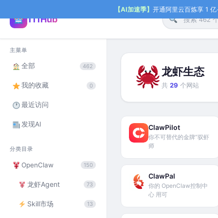
【AI加速季】
开通阿里云百炼享 1 亿+ 
111Hub
主菜单
全部
462
龙虾生态
我的收藏
共
29
个网站
0
最近访问
发现AI
ClawPilot
你不可替代的金牌”驭虾
师
分类目录
OpenClaw
150
ClawPal
龙虾Agent
73
你的 OpenClaw控制中
心 用可
Skill市场
13