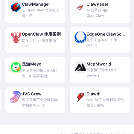
ClawManager
ClawPanel
让 OpenClaw 对所有人
AI 助手驱动的
都可使
OpenClaw
OpenClaw 使用案例
EdgeOne ClawScan
基于朱雀 A.I.G 引擎，一
從 YouTube 所蒐集的
键全面
Ope
觅游Meyo
McpMworld
百度旗下海量 MCP
觅游是美团推出的AI社
Servers
区。由美团基础
JVS Crew
Clawdi
阿里云旗下企业级智能
专为 AI 开发者和资深玩
体构建平台 JV
家设计的智