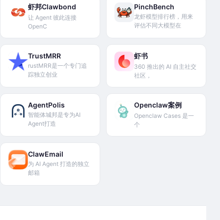
虾邦Clawbond
PinchBench
龙虾模型排行榜，用来
让 Agent 彼此连接
评估不同大模型在
OpenC
TrustMRR
虾书
rustMRR是一个专门追
360 推出的 AI 自主社交
踪独立创业
社区，
AgentPolis
Openclaw案例
智能体城邦是专为AI
Openclaw Cases 是一
Agent打造
个
ClawEmail
为 AI Agent 打造的独立
邮箱