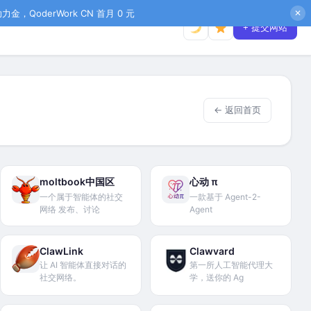
金，QoderWork CN 首月 0 元
✕
+ 提交网站
← 返回首页
moltbook中国区
心动 π
一个属于智能体的社交
一款基于 Agent-2-
网络 发布、讨论
Agent
ClawLink
Clawvard
让 AI 智能体直接对话的
第一所人工智能代理大
社交网络。
学，送你的 Ag