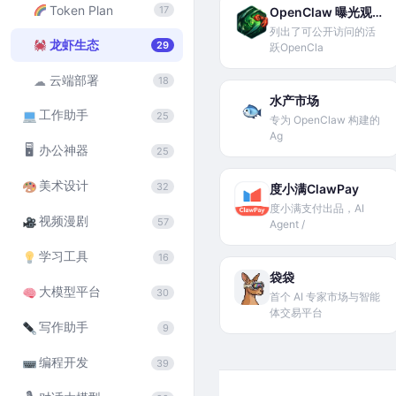
Token Plan
17
OpenClaw 曝光观察板
列出了可公开访问的活
龙虾生态
29
跃OpenCla
云端部署
☁
18
水产市场
工作助手
25
专为 OpenClaw 构建的
Ag
🖥
办公神器
25
美术设计
32
度小满ClawPay
度小满支付出品，AI
视频漫剧
57
Agent /
学习工具
16
袋袋
大模型平台
30
首个 AI 专家市场与智能
体交易平台
写作助手
9
编程开发
39