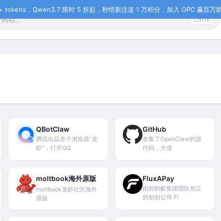
tokens，Qwen3.7 限时 5 折起，秒悟新注送 1 万积分，加入 OPC 赢百万助力
Ctrl+K
QBotClaw
GitHub
腾讯出品首个浏览器“龙
收集了OpenClaw的源
虾”，打开QQ
代码，方便
moltbook海外原版
FluxAPay
由前蚂蚁集团团队创立
moltbook龙虾社区海外
的初创公司 Fl
原版