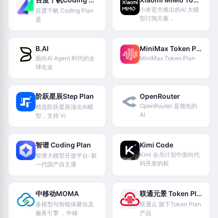
小米官方推出的AI 大模
百度千帆 Coding Plan
型订阅方案，
是
B.AI
MiniMax Token Plan
面向AI Agent 时代的全
MiniMax Token Plan
球化金
阶跃星辰Step Plan
OpenRouter
OpenRouter 是领先的
精选阶跃星辰顶尖Al模
AI
型，支持 Vi
智谱 Coding Plan
Kimi Code
Kimi 会员计划中面向代
智谱大模型开放平台-新
码开发的权
一代国产自主通
中移动MOMA
联通元景 Token Plan
多模型与智能体聚合及
联通云 旗下Token Plan
服务引擎 ，中移
产品