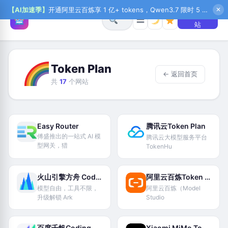
【AI加速季】
开通阿里云百炼享 1 亿+ tokens，Qwen3.7 限时 5 折起，秒悟新注送 1 万积分，加入 OPC 赢百万助力金，QoderWork CN 首月 0 元
✕
+ 提交网
☰
站
Token Plan
← 返回首页
共
17
个网站
Easy Router
腾讯云Token Plan
傅盛推出的一站式 AI 模
腾讯云大模型服务平台
型网关，猎
TokenHu
火山引擎方舟 Coding Plan
阿里云百炼Token Plan
模型自由，工具不限，
阿里云百炼（Model
升级解锁 Ark
Studio
百度千帆Coding Plan
Xiaomi MiMo Token Plan