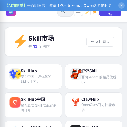
【AI加速季】
开通阿里云百炼享 1 亿+ tokens，Qwen3.7 限时 5 折起，秒悟新注送 1 万积分，加入 OPC 赢百万助力金，QoderWork CN 首月 0 元
✕
+ 提交网
☰
站
Skill市场
← 返回首页
共
13
个网站
SkillHub
虾评Skill
专为中国用户优化的
面向 Agent 的精品优质
Skills社区，
Ski
SkillHub中国
ClawHub
OpenClaw官方技能市
聚合真实 Skill 实战案例
场
与可复