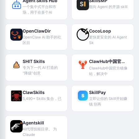
Agent Skills Hub
SkillsMP
一个集中式平台和市
面向 Agent 的开源 skill
场，用于在多个AI
OpenClawDir
CocoLoop
OpenClaw AI 助手的社
更快更安全的 AI Agent
区目
Sk
SHIT Skills
ClawHub中国官方镜像站
专为下一代 AI 打造的
ClawHub中国官方镜像
“降级”创意
站，解决中
ClawSkills
SkillPay
5,490+ Skills 集合，已
立即让你的 Skill开始赚
钱 别再
Agentskill
AI代理技能目录。 为
Claude