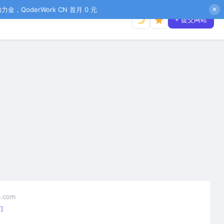
金，QoderWork CN 首月 0 元
✕
+ 提交网站
.com
们