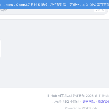
tokens，Qwen3.7 限时 5 折起，秒悟新注送 1 万积分，加入 OPC 赢百万助力
Ctrl+K
111Hub Ai工具箱&龙虾导航 2026 © 111Hub
共收录
462
个网站 ·
提交网站
·
联系我
Powered by WorkBuddy