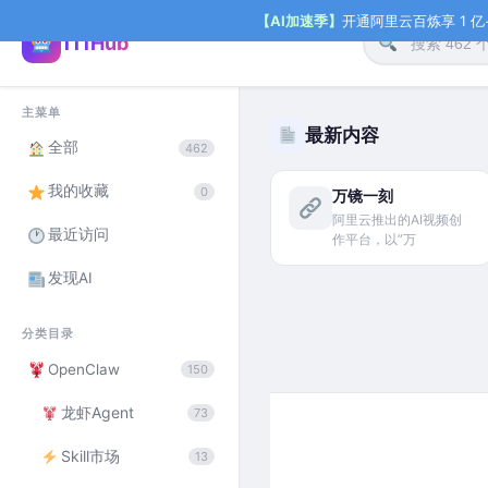
【AI加速季】
开通阿里云百炼享 1 亿+ 
111Hub
主菜单
最新内容
全部
462
我的收藏
0
万镜一刻
阿里云推出的AI视频创
最近访问
作平台，以”万
发现AI
分类目录
OpenClaw
150
龙虾Agent
73
Skill市场
13