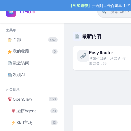
【AI加速季】
开通阿里云百炼享 1 亿+ 
111Hub
主菜单
最新内容
全部
462
我的收藏
0
Easy Router
傅盛推出的一站式 AI 模
最近访问
型网关，猎
发现AI
分类目录
OpenClaw
150
龙虾Agent
73
Skill市场
13