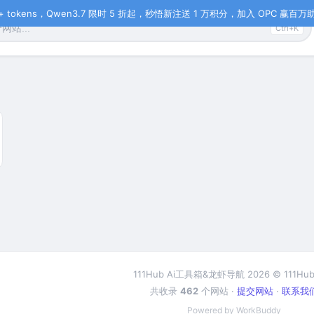
tokens，Qwen3.7 限时 5 折起，秒悟新注送 1 万积分，加入 OPC 赢百万助力
Ctrl+K
111Hub Ai工具箱&龙虾导航 2026 © 111Hub
共收录
462
个网站 ·
提交网站
·
联系我
Powered by WorkBuddy