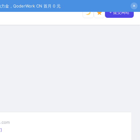
金，QoderWork CN 首月 0 元
✕
+ 提交网站
.com
们