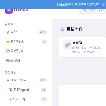
【AI加速季】
开通阿里云百炼享 1 亿+ 
111Hub
主菜单
最新内容
全部
462
我的收藏
0
日日新
商汤科技旗下大模型开
最近访问
放平台，原生多模
发现AI
分类目录
OpenClaw
150
龙虾Agent
73
Skill市场
13