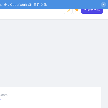
金，QoderWork CN 首月 0 元
✕
+ 提交网站
.com
们