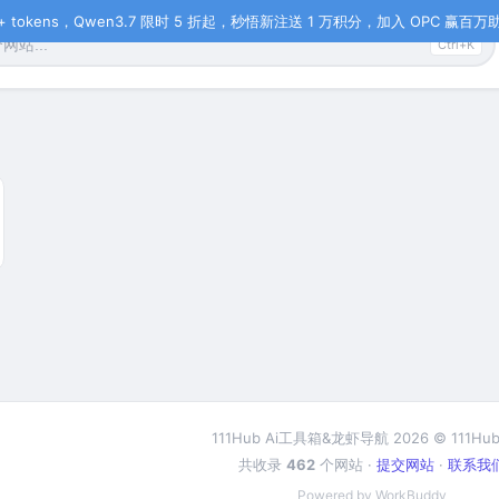
tokens，Qwen3.7 限时 5 折起，秒悟新注送 1 万积分，加入 OPC 赢百万助力
Ctrl+K
111Hub Ai工具箱&龙虾导航 2026 © 111Hub
共收录
462
个网站 ·
提交网站
·
联系我
Powered by WorkBuddy