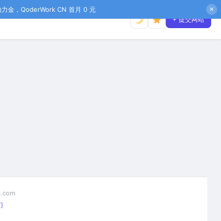
金，QoderWork CN 首月 0 元
✕
+ 提交网站
.com
们