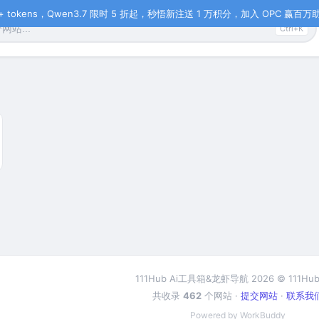
tokens，Qwen3.7 限时 5 折起，秒悟新注送 1 万积分，加入 OPC 赢百万助力
Ctrl+K
111Hub Ai工具箱&龙虾导航 2026 © 111Hub
共收录
462
个网站 ·
提交网站
·
联系我
Powered by WorkBuddy