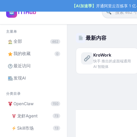
【AI加速季】
开通阿里云百炼享 1 亿+ 
111Hub
主菜单
最新内容
全部
462
我的收藏
0
KroWork
快手 推出的桌面端通用
最近访问
AI 智能体
发现AI
分类目录
OpenClaw
150
龙虾Agent
73
Skill市场
13