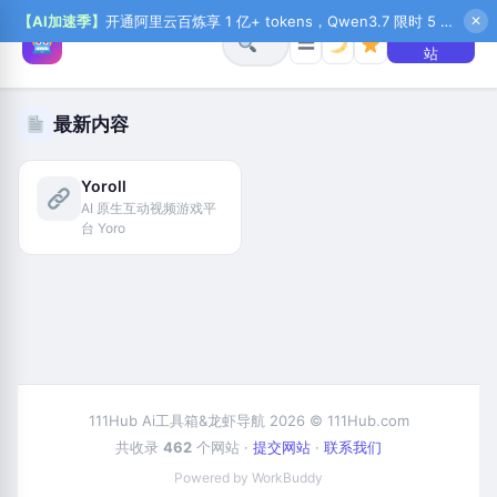
【AI加速季】
开通阿里云百炼享 1 亿+ tokens，Qwen3.7 限时 5 折起，秒悟新注送 1 万积分，加入 OPC 赢百万助力金，QoderWork CN 首月 0 元
✕
+ 提交网
☰
站
最新内容
Yoroll
AI 原生互动视频游戏平
台 Yoro
111Hub Ai工具箱&龙虾导航 2026 © 111Hub.com
共收录
462
个网站 ·
提交网站
·
联系我们
Powered by WorkBuddy