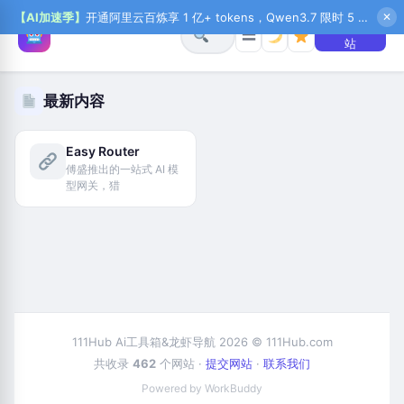
【AI加速季】
开通阿里云百炼享 1 亿+ tokens，Qwen3.7 限时 5 折起，秒悟新注送 1 万积分，加入 OPC 赢百万助力金，QoderWork CN 首月 0 元
✕
+ 提交网
☰
站
最新内容
Easy Router
傅盛推出的一站式 AI 模
型网关，猎
111Hub Ai工具箱&龙虾导航 2026 © 111Hub.com
共收录
462
个网站 ·
提交网站
·
联系我们
Powered by WorkBuddy