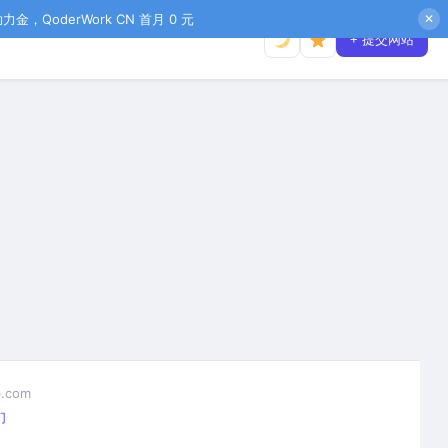
金，QoderWork CN 首月 0 元
✕
+ 提交网站
.com
们