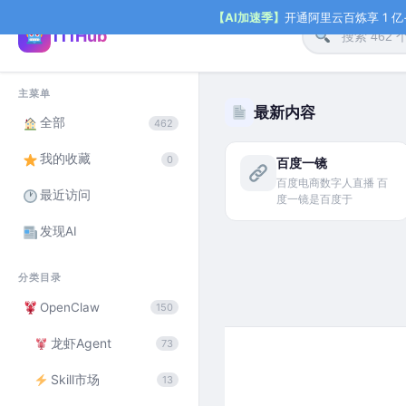
【AI加速季】
开通阿里云百炼享 1 亿+ 
111Hub
主菜单
最新内容
全部
462
我的收藏
0
百度一镜
百度电商数字人直播 百
最近访问
度一镜是百度于
发现AI
分类目录
OpenClaw
150
龙虾Agent
73
Skill市场
13