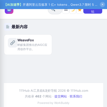
【AI加速季】
开通阿里云百炼享 1 亿+ tokens，Qwen3.7 限时 5 折起，秒悟新注送 1 万积分，加入 OPC 赢百万助力金，QoderWork CN 首月 0 元
✕
+ 提交网
☰
站
最新内容
WeaveFox
蚂蚁集团推出的AIGC应
用创作平台。
111Hub Ai工具箱&龙虾导航 2026 © 111Hub.com
共收录
462
个网站 ·
提交网站
·
联系我们
Powered by WorkBuddy