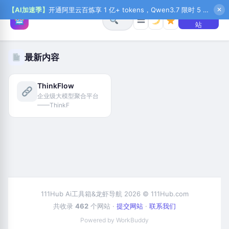
【AI加速季】
开通阿里云百炼享 1 亿+ tokens，Qwen3.7 限时 5 折起，秒悟新注送 1 万积分，加入 OPC 赢百万助力金，QoderWork CN 首月 0 元
✕
+ 提交网
☰
站
最新内容
ThinkFlow
企业级大模型聚合平台
——ThinkF
111Hub Ai工具箱&龙虾导航 2026 © 111Hub.com
共收录
462
个网站 ·
提交网站
·
联系我们
Powered by WorkBuddy