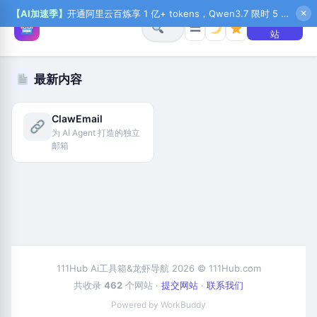
【AI加速季】
开通阿里云百炼享 1 亿+ tokens，Qwen3.7 限时 5 折起，秒悟新注送 1 万积分，加入 OPC 赢百万助力金，QoderWork CN 首月 0 元
✕
+ 提交网
☰
站
最新内容
ClawEmail
为 AI Agent 打造的独立
邮箱
111Hub Ai工具箱&龙虾导航 2026 © 111Hub.com
共收录
462
个网站 ·
提交网站
·
联系我们
Powered by WorkBuddy