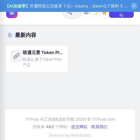
【AI加速季】
开通阿里云百炼享 1 亿+ tokens，Qwen3.7 限时 5 折起，秒悟新注送 1 万积分，加入 OPC 赢百万助力金，QoderWork CN 首月 0 元
✕
+ 提交网
☰
站
最新内容
联通元景 Token Plan
联通云 旗下Token Plan
产品
111Hub Ai工具箱&龙虾导航 2026 © 111Hub.com
共收录
462
个网站 ·
提交网站
·
联系我们
Powered by WorkBuddy