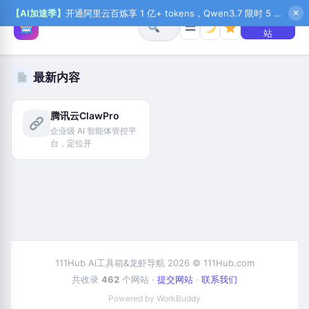
【AI加速季】
开通阿里云百炼享 1 亿+ tokens，Qwen3.7 限时 5 折起，秒悟新注送 1 万积分，加入 OPC 赢百万助力金，QoderWork CN 首月 0 元
✕
+ 提交网
☰
站
最新内容
腾讯云ClawPro
企业级 AI 智能体管控平
台，定位开
111Hub Ai工具箱&龙虾导航 2026 © 111Hub.com
共收录
462
个网站 ·
提交网站
·
联系我们
Powered by WorkBuddy