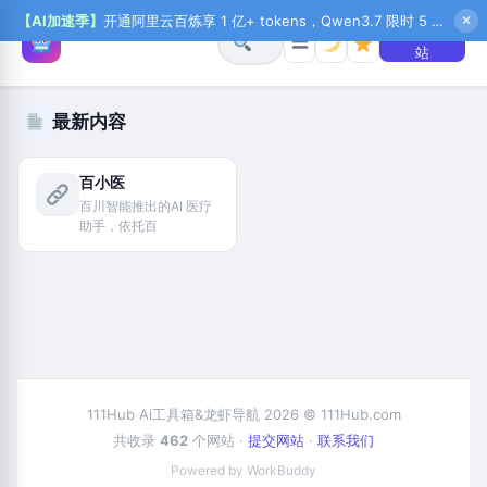
【AI加速季】
开通阿里云百炼享 1 亿+ tokens，Qwen3.7 限时 5 折起，秒悟新注送 1 万积分，加入 OPC 赢百万助力金，QoderWork CN 首月 0 元
✕
+ 提交网
☰
站
最新内容
百小医
百川智能推出的AI 医疗
助手，依托百
111Hub Ai工具箱&龙虾导航 2026 © 111Hub.com
共收录
462
个网站 ·
提交网站
·
联系我们
Powered by WorkBuddy