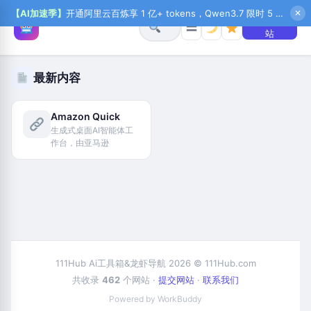
【AI加速季】
开通阿里云百炼享 1 亿+ tokens，Qwen3.7 限时 5 折起，秒悟新注送 1 万积分，加入 OPC 赢百万助力金，QoderWork CN 首月 0 元
✕
+ 提交网
☰
站
最新内容
Amazon Quick
生成式桌面AI智能体工
作台，由亚马逊
111Hub Ai工具箱&龙虾导航 2026 © 111Hub.com
共收录
462
个网站 ·
提交网站
·
联系我们
Powered by WorkBuddy