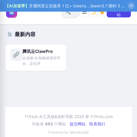
【AI加速季】
开通阿里云百炼享 1 亿+ tokens，Qwen3.7 限时 5 折起，秒悟新注送 1 万积分，加入 OPC 赢百万助力金，QoderWork CN 首月 0 元
✕
+ 提交网
☰
站
最新内容
腾讯云ClawPro
企业级 AI 智能体管控平
台，定位开
111Hub Ai工具箱&龙虾导航 2026 © 111Hub.com
共收录
462
个网站 ·
提交网站
·
联系我们
Powered by WorkBuddy