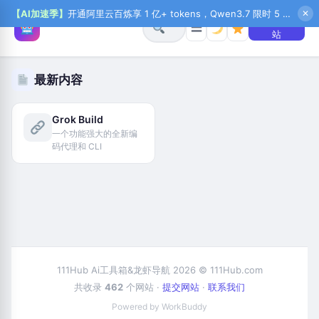
【AI加速季】
开通阿里云百炼享 1 亿+ tokens，Qwen3.7 限时 5 折起，秒悟新注送 1 万积分，加入 OPC 赢百万助力金，QoderWork CN 首月 0 元
✕
+ 提交网
☰
站
最新内容
Grok Build
一个功能强大的全新编
码代理和 CLI
111Hub Ai工具箱&龙虾导航 2026 © 111Hub.com
共收录
462
个网站 ·
提交网站
·
联系我们
Powered by WorkBuddy