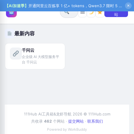
【AI加速季】
开通阿里云百炼享 1 亿+ tokens，Qwen3.7 限时 5 折起，秒悟新注送 1 万积分，加入 OPC 赢百万助力金，QoderWork CN 首月 0 元
✕
+ 提交网
☰
站
最新内容
千问云
企业级 AI 大模型服务平
台 千问云
111Hub Ai工具箱&龙虾导航 2026 © 111Hub.com
共收录
462
个网站 ·
提交网站
·
联系我们
Powered by WorkBuddy