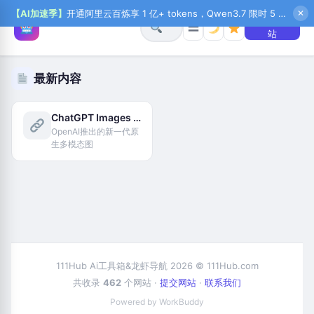
【AI加速季】
开通阿里云百炼享 1 亿+ tokens，Qwen3.7 限时 5 折起，秒悟新注送 1 万积分，加入 OPC 赢百万助力金，QoderWork CN 首月 0 元
✕
+ 提交网
☰
站
最新内容
ChatGPT Images 2.0
OpenAI推出的新一代原
生多模态图
111Hub Ai工具箱&龙虾导航 2026 © 111Hub.com
共收录
462
个网站 ·
提交网站
·
联系我们
Powered by WorkBuddy