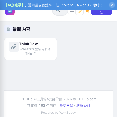
【AI加速季】
开通阿里云百炼享 1 亿+ tokens，Qwen3.7 限时 5 折起，秒悟新注送 1 万积分，加入 OPC 赢百万助力金，QoderWork CN 首月 0 元
✕
+ 提交网
☰
站
最新内容
ThinkFlow
企业级大模型聚合平台
——ThinkF
111Hub Ai工具箱&龙虾导航 2026 © 111Hub.com
共收录
462
个网站 ·
提交网站
·
联系我们
Powered by WorkBuddy