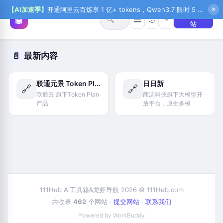
【AI加速季】
开通阿里云百炼享 1 亿+ tokens，Qwen3.7 限时 5 折起，秒悟新注送 1 万积分，加入 OPC 赢百万助力金，QoderWork CN 首月 0 元
✕
+ 提交网
🤖
⭐
☰
🔍
🌙
站
最新内容
📄
联通元景 Token Plan
日日新
🔗
🔗
联通云 旗下Token Plan
商汤科技旗下大模型开
产品
放平台，原生多模
111Hub Ai工具箱&龙虾导航 2026 © 111Hub.com
共收录
462
个网站 ·
提交网站
·
联系我们
Powered by WorkBuddy