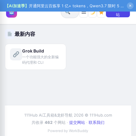
【AI加速季】
开通阿里云百炼享 1 亿+ tokens，Qwen3.7 限时 5 折起，秒悟新注送 1 万积分，加入 OPC 赢百万助力金，QoderWork CN 首月 0 元
✕
+ 提交网
☰
站
最新内容
Grok Build
一个功能强大的全新编
码代理和 CLI
111Hub Ai工具箱&龙虾导航 2026 © 111Hub.com
共收录
462
个网站 ·
提交网站
·
联系我们
Powered by WorkBuddy