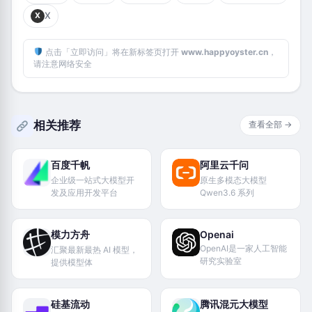
X
X
点击「立即访问」将在新标签页打开
www.happyoyster.cn
，
请注意网络安全
相关推荐
查看全部 →
百度千帆
阿里云千问
企业级一站式大模型开
原生多模态大模型
发及应用开发平台
Qwen3.6 系列
模力方舟
Openai
OpenAI是一家人工智能
汇聚最新最热 AI 模型，
研究实验室
提供模型体
硅基流动
腾讯混元大模型