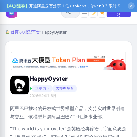
【AI加速季】
开通阿里云百炼享 1 亿+ tokens，Qwen3.7 限时 5 折起，秒悟新注送 1 万积分，加入 OPC 赢百万助力金，QoderWork CN 首月 0 元
✕
+ 提交网
☰
站
首页
大模型平台
›
›
HappyOyster
HappyOyster
立即访问
大模型平台
2026年04月16日
阿里巴巴推出的开放式世界模型产品，支持实时世界创建
与交互。该模型归属阿里巴巴ATH创新事业部。
“The world is your oyster”是英语经典谚语，字面意思是
“世界是你的牡蛎”，实际意为“你可以随心所欲地探索世