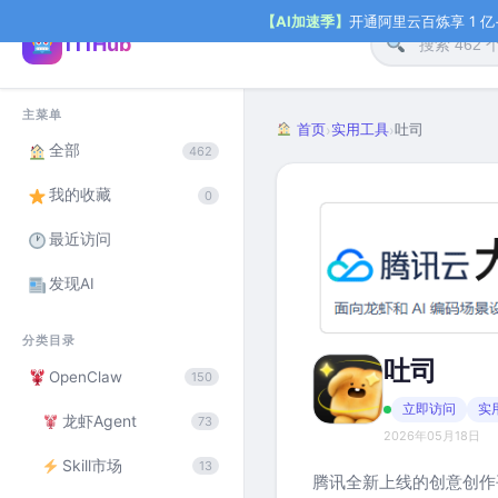
【AI加速季】
开通阿里云百炼享 1 亿+ 
111Hub
主菜单
首页
实用工具
吐司
›
›
全部
462
我的收藏
0
最近访问
发现AI
分类目录
吐司
OpenClaw
150
立即访问
实
龙虾Agent
73
2026年05月18日
Skill市场
13
腾讯全新上线的创意创作