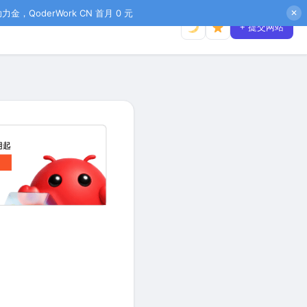
金，QoderWork CN 首月 0 元
✕
+ 提交网站