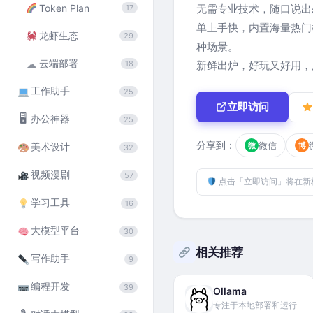
Token Plan
无需专业技术，随口说出
17
单上手快，内置海量热门
龙虾生态
29
种场景。
云端部署
☁
18
新鲜出炉，好玩又好用，
工作助手
25
立即访问
🖥
办公神器
25
分享到：
微信
微
博
美术设计
32
视频漫剧
57
点击「立即访问」将在新
学习工具
16
大模型平台
30
相关推荐
写作助手
9
编程开发
39
Ollama
专注于本地部署和运行